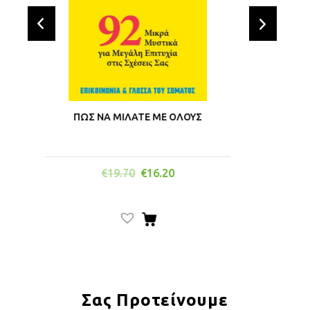
prev
next
ΠΩΣ ΝΑ ΜΙΛΑΤΕ ΜΕ ΟΛΟΥΣ
Η Ψ
€
19.70
€
16.20
Σας Προτείνουμε