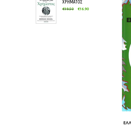
ΧΡΗΜΑΤΟΣ
€
19.50
€
16.90
ΕΛΛ