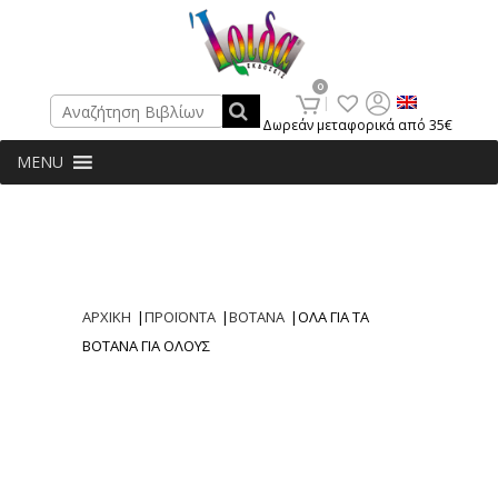
Search
0
Δωρεάν μεταφορικά από 35€
MENU
ΑΡΧΙΚΗ
|
ΠΡΟΪΟΝΤΑ
|
ΒΟΤΑΝΑ
|
ΟΛΑ ΓΙΑ ΤΑ
ΒΟΤΑΝΑ ΓΙΑ ΟΛΟΥΣ