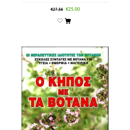
€
25.00
€
27.56