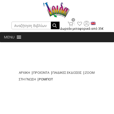
Search
0
Δωρεάν μεταφορικά από 35€
MENU
ΑΡΧΙΚΗ
|
ΠΡΟΪΟΝΤΑ
|
ΠΑΙΔΙΚΕΣ ΕΚΔΟΣΕΙΣ
|
ΖΟΟΜ
ΣΤΗ ΓΝΩΣΗ
|
ΡΟΜΠΟΤ