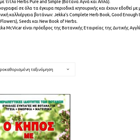
με τίτλο Herbs Pure and Simple (Βότανα Αγνά και Απλά).
ογραφεί σε όλα τα έγκυρα περιοδικά κηπουρικής και έχουν εδοθεί με 
νική καλλιέργεια βοτάνων: Jekka’s Complete Herb Book, Good Enough 
 Flowers), Seeds και New Book of Herbs.
kka McVicar είναι πρόεδρος της Βοτανικής Εταιρείας της Δυτικής Αγγλ
ροκαθορισμένη ταξινόμηση