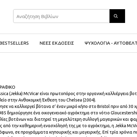
Search
BESTSELLERS
ΝΕΕΣ ΕΚΔΟΣΕΙΣ
ΨΥΧΟΛΟΓΙΑ - ΑΥΤΟΒΕΛ
ΓΡΑΦΙΚΟ
ssica (Jekka) McVicar είναι πρωτοπόρος στην οργανική καλλιέργεια 
είο στην Ανθοκομική Έκθεση του Chelsea (2004).
νησε να καλλιεργεί βότανα σ’ έναν μικρό κήπο στο Bristol πριν από 30 
985 δημιούργησε ένα οικογενειακό αγρόκτημα στο νότιο Gloucestershi
ιλίες βοτάνων και διατηρεί τη μεγαλύτερη συλλογή μαγειρικών και 
ς από την καθημερινή ενασχόλησή της με το αγρόκτημα, η Jekka McVi
όφωνο, σε προγράμματα κηπουρικής και μαγειρικής. Επί τρία χρόνια