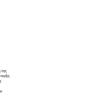
η της
ίτευξη
ς
ην