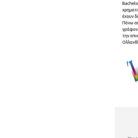
Bachelo
χρηματο
έχουν δ
Πάνω απ
γράφοντ
την επι
Ολλανδί