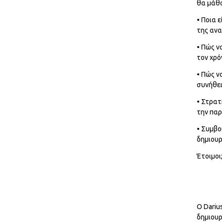
θα μάθ
• Ποια 
της ανα
• Πώς ν
τον χρό
• Πώς ν
συνήθει
• Στρατ
την παρ
• Συμβο
δημιουρ
Έτοιμοι
Ο Dariu
δημιουρ