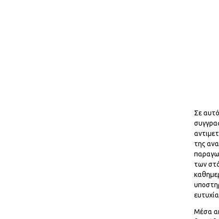
Σε αυτό
συγγραφ
αντιμε
της ανα
παραγωγ
των στό
καθημερ
υποστηρ
ευτυχία
Μέσα απ