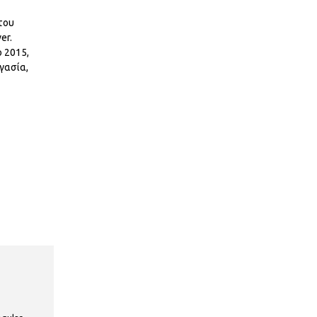
του
er.
 2015,
γασία,