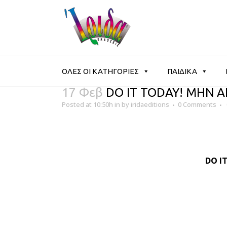
ΟΛΕΣ ΟΙ ΚΑΤΗΓΟΡΙΕΣ
ΠΑΙΔΙΚΑ
17 Φεβ
DO IT TODAY! ΜΗΝ Α
Posted at 10:50h
in
by
iridaeditions
0 Comments
DO I