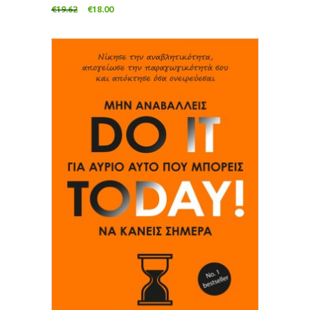
€
19.62
€
18.00