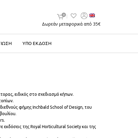
0
Δωρεάν μεταφορικά από 35€
ΤΙΩΣΗ
ΥΠΟ ΕΚΔΟΣΗ
κτορας, ειδικός στο σχεδιασμό κήπων.
τοπίων.
διεθνούς φήμης Inchbald School of Design, του
βουλίου.
rs.
εκδόσεις της Royal Horticultural Society και της