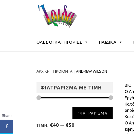
ΟΛΕΣ ΟΙ ΚΑΤΗΓΟΡΙΕΣ
ΠΑΙΔΙΚΑ
ΑΡΧΙΚΗ
|
ΠΡΟΪΟΝΤΑ
|
ANDREW WILSON
ΒΙΟ
ΦΙΛΤΡΑΡΙΣΜΑ ΜΕ ΤΙΜΗ
Ο An
Εργά
Κατά
οποί
ΦΙΛΤΡΑΡΙΣΜΑ
Share
Κατά
O An
€40
€50
ΤΙΜΗ:
—
εφημ